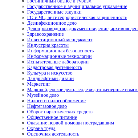
Гостиничный бизнес и туризм
Государственное и муниципальное управление
Государственные закупки
ГО и ЧС, антитеррористическая защищенность
Дезинфекционное дело
Делопроизводство, документоведение, архивоведен
Здравоохранение
Инвестиционный менеджмент
Индустрия красоты
Информационная безопасность
Информационные технологии
Испытательные лаборатории
Кадастровая деятельность
Культура и искусство
Ландшафтный дизайн
Маркетинг
Маркшейдерское дело, геодезия, инженерные изыс
Музейное дело
Налоги и налогообложение
Нефтегазовое дело
Оборот наркотических средств
Общественное питание
Оказание первой помощи пострадавшим
Охрана труда
Оценочная деятельность