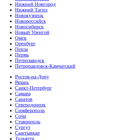
Нижний Новгород
Нижний Тагил
Новокузнецк
Новороссийск
Новосибирск
Новый Уренгой
Омск
Оренбург
Пенза
Пермь
Петрозаводск
Петропавловск-Камчатский
Ростов-на-Дону
Рязань
Санкт-Петербург
Самара
Саратов
Северодонецк
Симферополь
Сочи
Ставрополь
Сургут
Сыктывкар
Тольятти