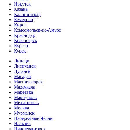
Иркутск
Казань
Калининград
Кемерово
Киров
Комсомольск-на-Амуре
Краснодар
Красноярск
Курган
Курск
Липецк
Лисичанск
Луганск
Магадан
Магнитогорск
Махачкала
Макеевка
Мариуполь
Мелитополь
Москва
Мурманск
Набережные Челны
Нальчик
Нижневартовск